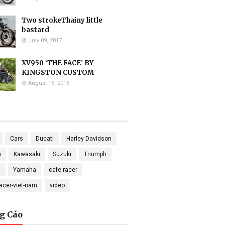
Two strokeThainy little
bastard
July 09, 2017
XV950 ‘THE FACE’ BY
KINGSTON CUSTOM
August 15, 2015
Cars
Ducati
Harley Davidson
a
Kawasaki
Suzuki
Triumph
a
Yamaha
cafe racer
racer-viet-nam
video
g Cáo