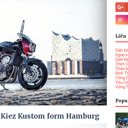
Liên 
Diễn Đ
6giay.
Diễn Đ
Chim 
Chào 
Binh T
Công 
Yêu C
Vũng 
Popu
 Kiez Kustom form Hamburg