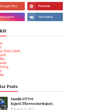
Kết
àn
vn
àn Chim Cảnh
Cảnh
Mào
huận
Chứng
on
Tàu
lar Posts
Suzuki GT750
&quot;Threesome&quot;
August 16, 2015