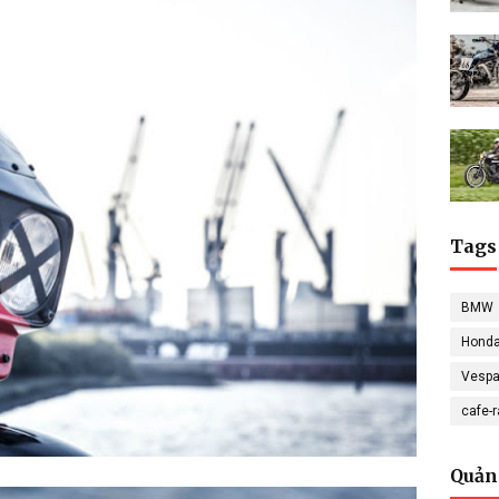
Tags
BMW
Hond
Vesp
cafe-
Quản