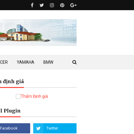
ACER
YAMAHA
BMW
 định giá
l Plugin