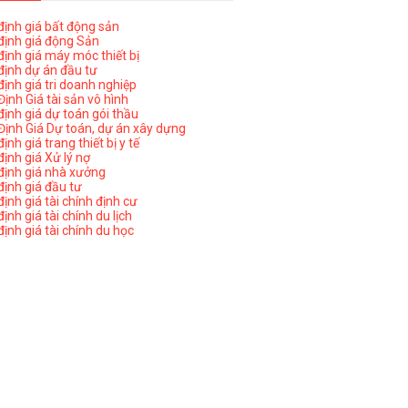
ịnh giá bất động sản
ịnh giá động Sản
ịnh giá máy móc thiết bị
ịnh dự án đầu tư
ịnh giá tri doanh nghiệp
ịnh Giá tài sản vô hình
ịnh giá dự toán gói thầu
ịnh Giá Dự toán, dự án xây dựng
nh giá trang thiết bị y tế
nh giá Xử lý nợ
ịnh giá nhà xưởng
ịnh giá đầu tư
ịnh giá tài chính định cư
nh giá tài chính du lịch
ịnh giá tài chính du học