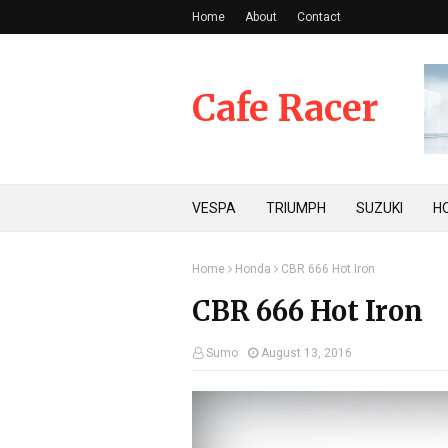
Home
About
Contact
Cafe Racer
VESPA
TRIUMPH
SUZUKI
H
Home
Honda
CBR 666 Hot Iron
CBR 666 Hot Iron
Sumo
August 13, 2016