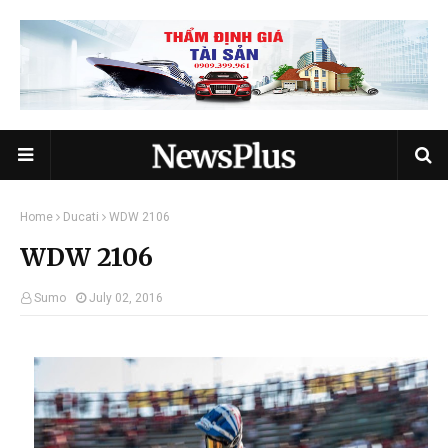
Home
Ducati
WDW 2106
WDW 2106
Sumo
July 02, 2016