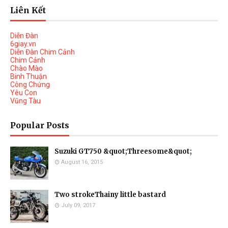
Liên Kết
Diễn Đàn
6giay.vn
Diễn Đàn Chim Cảnh
Chim Cảnh
Chào Mào
Binh Thuận
Công Chứng
Yêu Con
Vũng Tàu
Popular Posts
Suzuki GT750 &quot;Threesome&quot;
August 16, 2015
Two strokeThainy little bastard
July 09, 2017