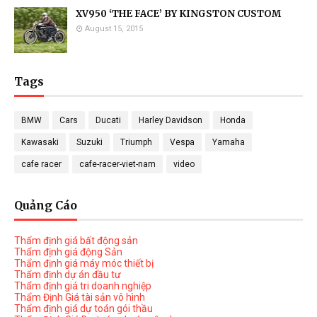
XV950 ‘THE FACE’ BY KINGSTON CUSTOM
August 15, 2015
Tags
BMW
Cars
Ducati
Harley Davidson
Honda
Kawasaki
Suzuki
Triumph
Vespa
Yamaha
cafe racer
cafe-racer-viet-nam
video
Quảng Cáo
Thẩm định giá bất động sản
Thẩm định giá động Sản
Thẩm định giá máy móc thiết bị
Thẩm định dự án đầu tư
Thẩm định giá tri doanh nghiệp
Thẩm Định Giá tài sản vô hình
Thẩm định giá dự toán gói thầu