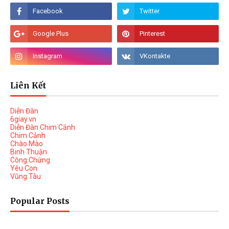
Liên Kết
Diễn Đàn
6giay.vn
Diễn Đàn Chim Cảnh
Chim Cảnh
Chào Mào
Binh Thuận
Công Chứng
Yêu Con
Vũng Tàu
Popular Posts