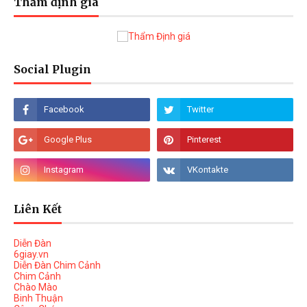
Thẩm định giá
Social Plugin
Liên Kết
Diễn Đàn
6giay.vn
Diễn Đàn Chim Cảnh
Chim Cảnh
Chào Mào
Binh Thuận