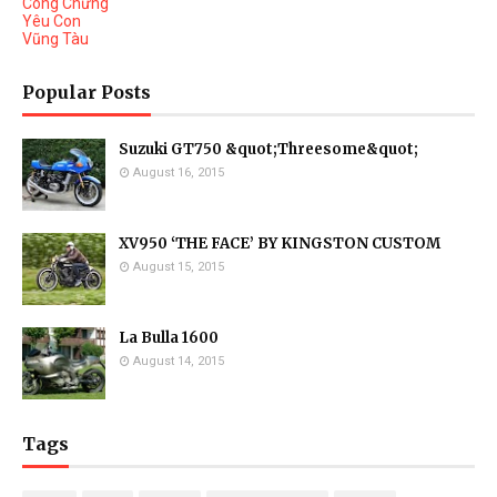
Công Chứng
Yêu Con
Vũng Tàu
Popular Posts
Suzuki GT750 &quot;Threesome&quot;
August 16, 2015
XV950 ‘THE FACE’ BY KINGSTON CUSTOM
August 15, 2015
La Bulla 1600
August 14, 2015
Tags