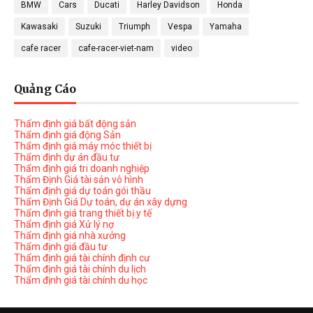
BMW
Cars
Ducati
Harley Davidson
Honda
Kawasaki
Suzuki
Triumph
Vespa
Yamaha
cafe racer
cafe-racer-viet-nam
video
Quảng Cáo
Thẩm định giá bất động sản
Thẩm định giá động Sản
Thẩm định giá máy móc thiết bị
Thẩm định dự án đầu tư
Thẩm định giá tri doanh nghiệp
Thẩm Định Giá tài sản vô hình
Thẩm định giá dự toán gói thầu
Thẩm Định Giá Dự toán, dự án xây dựng
Thẩm định giá trang thiết bị y tế
Thẩm định giá Xử lý nợ
Thẩm định giá nhà xưởng
Thẩm định giá đầu tư
Thẩm định giá tài chính định cư
Thẩm định giá tài chính du lịch
Thẩm định giá tài chính du học