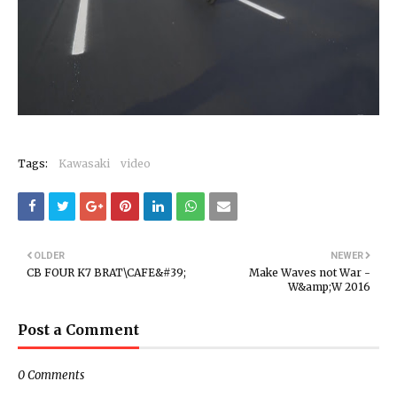
Tags:
Kawasaki
video
OLDER
NEWER
CB FOUR K7 BRAT\CAFE&#39;
Make Waves not War -
W&amp;W 2016
Post a Comment
0 Comments