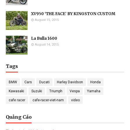
XV950 ‘THE FACE’ BY KINGSTON CUSTOM
August 15, 2015
La Bulla 1600
August 14, 2015
Tags
BMW
Cars
Ducati
Harley Davidson
Honda
Kawasaki
Suzuki
Triumph
Vespa
Yamaha
cafe racer
cafe-racer-viet-nam
video
Quảng Cáo