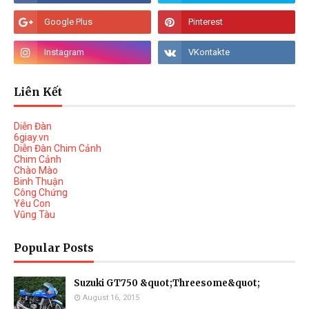
Liên Kết
Diễn Đàn
6giay.vn
Diễn Đàn Chim Cảnh
Chim Cảnh
Chào Mào
Binh Thuận
Công Chứng
Yêu Con
Vũng Tàu
Popular Posts
Suzuki GT750 &quot;Threesome&quot;
August 16, 2015