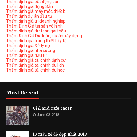
Thẩm định giá bất động sản
Thẩm định giá động Sản
Thẩm định giá máy móc thiết bị
Thẩm định dự án đầu tư
Thẩm định giá tri doanh nghiệp
Thẩm Định Giá tài sản vô hình
Thẩm định giá dự toán gói thầu
Thẩm Định Giá Dự toán, dự án xây dựng
Thẩm định giá trang thiết bị y tế
Thẩm định giá Xử lý nợ
Thẩm định giá nhà xưởng
Thẩm định giá đầu tư
Thẩm định giá tài chính định cư
Thẩm định giá tài chính du lịch
Thẩm định giá tài chính du học
Most Recent
Girl and cafe racer
June 03, 2018
10 mẫu xế độ đẹp nhất 2013