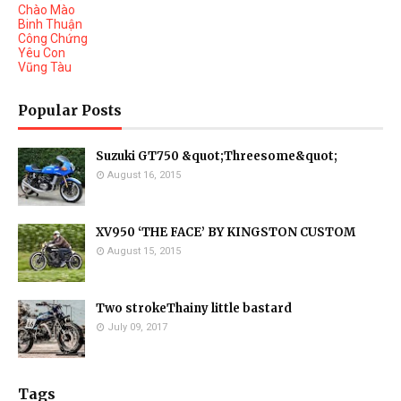
Chào Mào
Binh Thuận
Công Chứng
Yêu Con
Vũng Tàu
Popular Posts
Suzuki GT750 &quot;Threesome&quot;
August 16, 2015
XV950 ‘THE FACE’ BY KINGSTON CUSTOM
August 15, 2015
Two strokeThainy little bastard
July 09, 2017
Tags