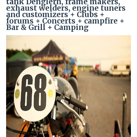
tank Denglern, frame makers,
exhaust welders, engine tuners
and customizers + Clubs +
forums + Concerts + campfire +
Bar & Grill + Camping