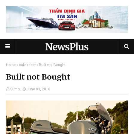
Home
cafe racer
Built not Bought
Built not Bought
Sumo
June 03, 2016