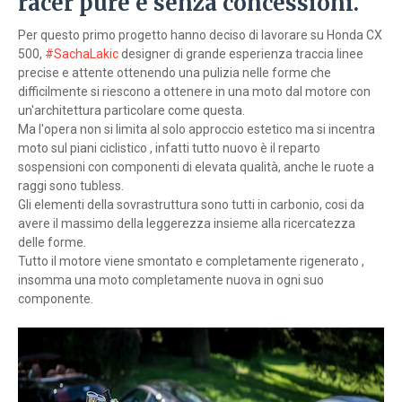
racer pure e senza concessioni.
Per questo primo progetto hanno deciso di lavorare su Honda CX
500,
#SachaLakic
designer di grande esperienza traccia linee
precise e attente ottenendo una pulizia nelle forme che
difficilmente si riescono a ottenere in una moto dal motore con
un'architettura particolare come questa.
Ma l'opera non si limita al solo approccio estetico ma si incentra
moto sul piani ciclistico , infatti tutto nuovo è il reparto
sospensioni con componenti di elevata qualità, anche le ruote a
raggi sono tubless.
Gli elementi della sovrastruttura sono tutti in carbonio, cosi da
avere il massimo della leggerezza insieme alla ricercatezza
delle forme.
Tutto il motore viene smontato e completamente rigenerato ,
insomma una moto completamente nuova in ogni suo
componente.