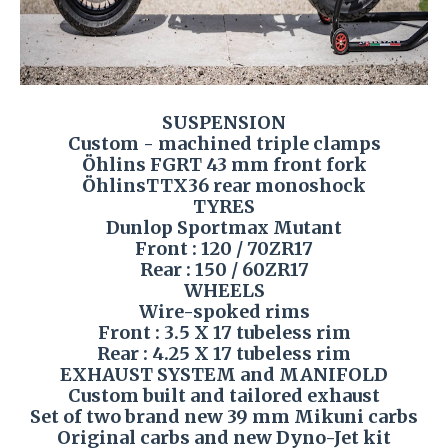
SUSPENSION
Custom - machined triple clamps
Öhlins FGRT 43 mm front fork
ÖhlinsTTX36 rear monoshock
TYRES
Dunlop Sportmax Mutant
Front : 120 / 70ZR17
Rear : 150 / 60ZR17
WHEELS
Wire-spoked rims
Front : 3.5 X 17 tubeless rim
Rear : 4.25 X 17 tubeless rim
EXHAUST SYSTEM and MANIFOLD
Custom built and tailored exhaust
Set of two brand new 39 mm Mikuni carbs
Original carbs and new Dyno-Jet kit