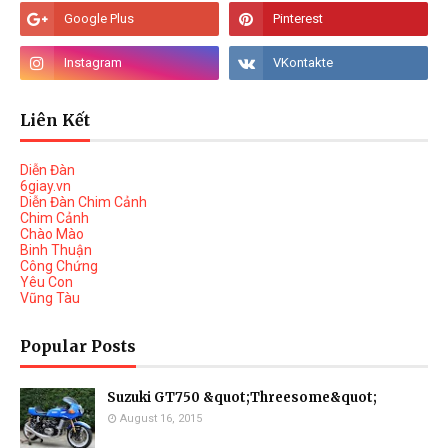
Liên Kết
Diễn Đàn
6giay.vn
Diễn Đàn Chim Cảnh
Chim Cảnh
Chào Mào
Binh Thuận
Công Chứng
Yêu Con
Vũng Tàu
Popular Posts
Suzuki GT750 &quot;Threesome&quot;
August 16, 2015