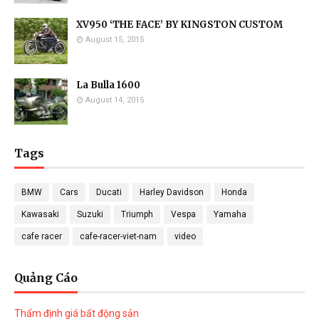
XV950 ‘THE FACE’ BY KINGSTON CUSTOM
August 15, 2015
La Bulla 1600
August 14, 2015
Tags
BMW
Cars
Ducati
Harley Davidson
Honda
Kawasaki
Suzuki
Triumph
Vespa
Yamaha
cafe racer
cafe-racer-viet-nam
video
Quảng Cáo
Thẩm định giá bất động sản