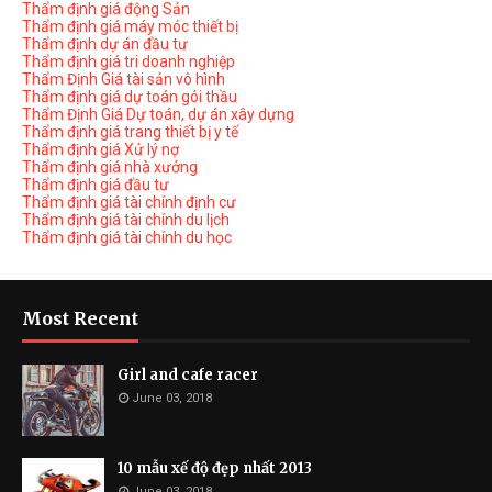
Thẩm định giá động Sản
Thẩm định giá máy móc thiết bị
Thẩm định dự án đầu tư
Thẩm định giá tri doanh nghiệp
Thẩm Định Giá tài sản vô hình
Thẩm định giá dự toán gói thầu
Thẩm Định Giá Dự toán, dự án xây dựng
Thẩm định giá trang thiết bị y tế
Thẩm định giá Xử lý nợ
Thẩm định giá nhà xưởng
Thẩm định giá đầu tư
Thẩm định giá tài chính định cư
Thẩm định giá tài chính du lịch
Thẩm định giá tài chính du học
Most Recent
Girl and cafe racer
June 03, 2018
10 mẫu xế độ đẹp nhất 2013
June 03, 2018