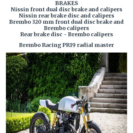
BRAKES
Nissin front dual disc brake and calipers
Nissin rear brake disc and calipers
Brembo 320 mm front dual disc brake and
Brembo calipers
Rear brake disc - Brembo calipers
Brembo Racing PR19 radial master