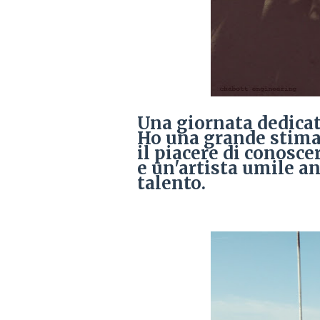
Una giornata dedicata
Ho una grande stim
il piacere di conosc
e un'artista umile a
talento.