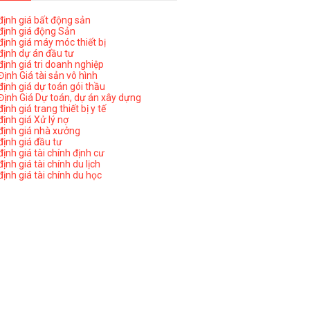
ịnh giá bất động sản
ịnh giá động Sản
ịnh giá máy móc thiết bị
ịnh dự án đầu tư
ịnh giá tri doanh nghiệp
ịnh Giá tài sản vô hình
ịnh giá dự toán gói thầu
ịnh Giá Dự toán, dự án xây dựng
nh giá trang thiết bị y tế
nh giá Xử lý nợ
ịnh giá nhà xưởng
ịnh giá đầu tư
ịnh giá tài chính định cư
nh giá tài chính du lịch
ịnh giá tài chính du học