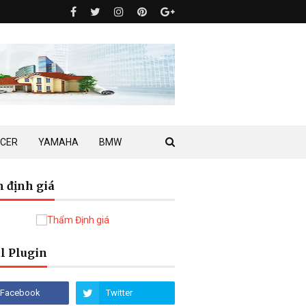
ACER
YAMAHA
BMW
 định giá
l Plugin