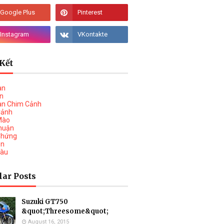
Kết
àn
vn
àn Chim Cảnh
Cảnh
Mào
huận
Chứng
on
Tàu
lar Posts
Suzuki GT750
&quot;Threesome&quot;
August 16, 2015