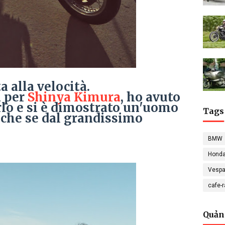
 alla velocità.
a per
Shinya Kimura
, ho avuto
erlo e si è dimostrato un'uomo
Tags
nche se dal grandissimo
BMW
Hond
Vesp
cafe-
Quản