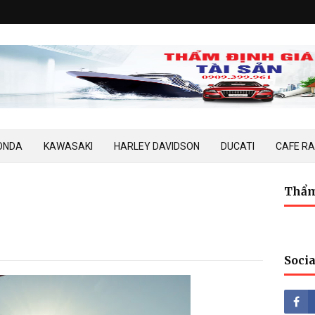
ONDA
KAWASAKI
HARLEY DAVIDSON
DUCATI
CAFE R
Thẩm
Socia