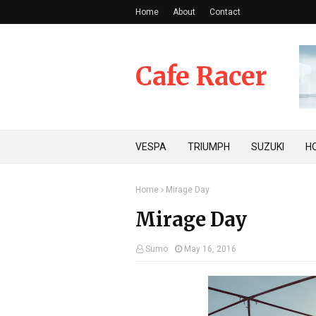
Home
About
Contact
Cafe Racer
VESPA
TRIUMPH
SUZUKI
H
Home
Mirage Day
Mirage Day
Sumo
May 16, 2016