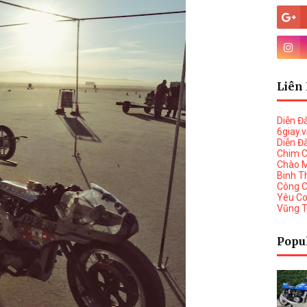
Liên 
Diễn Đ
6giay.
Diễn Đ
Chim 
Chào 
Binh T
Công 
Yêu C
Vũng 
Popu