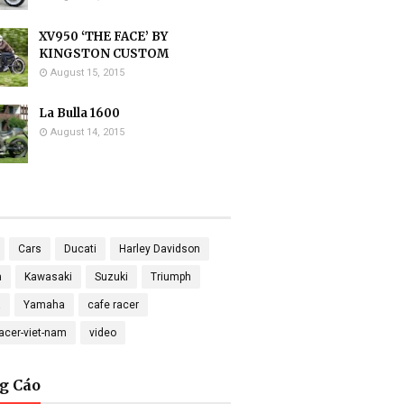
XV950 ‘THE FACE’ BY
KINGSTON CUSTOM
August 15, 2015
La Bulla 1600
August 14, 2015
Cars
Ducati
Harley Davidson
a
Kawasaki
Suzuki
Triumph
a
Yamaha
cafe racer
racer-viet-nam
video
g Cáo