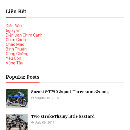
Liên Kết
Diễn Đàn
6giay.vn
Diễn Đàn Chim Cảnh
Chim Cảnh
Chào Mào
Binh Thuận
Công Chứng
Yêu Con
Vũng Tàu
Popular Posts
Suzuki GT750 &quot;Threesome&quot;
August 16, 2015
Two strokeThainy little bastard
July 09, 2017