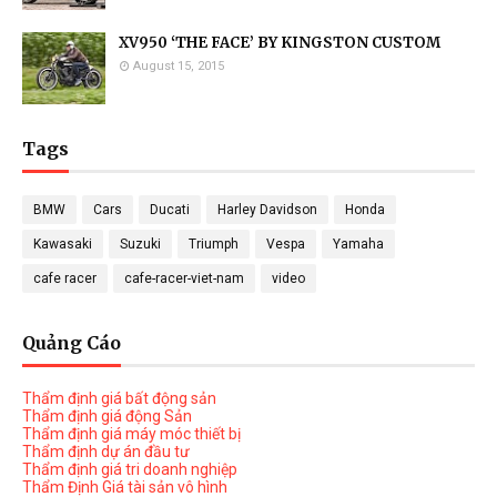
XV950 ‘THE FACE’ BY KINGSTON CUSTOM
August 15, 2015
Tags
BMW
Cars
Ducati
Harley Davidson
Honda
Kawasaki
Suzuki
Triumph
Vespa
Yamaha
cafe racer
cafe-racer-viet-nam
video
Quảng Cáo
Thẩm định giá bất động sản
Thẩm định giá động Sản
Thẩm định giá máy móc thiết bị
Thẩm định dự án đầu tư
Thẩm định giá tri doanh nghiệp
Thẩm Định Giá tài sản vô hình