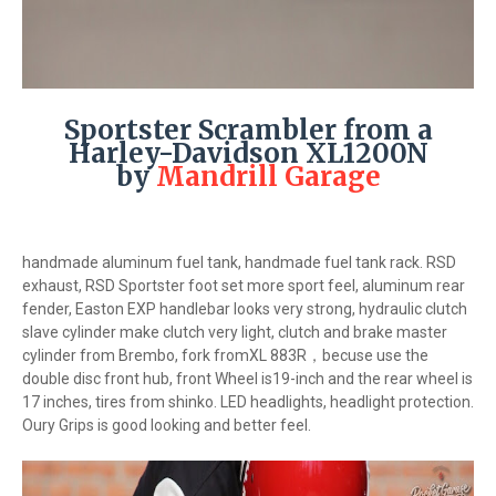
Sportster Scrambler from a
Harley-Davidson XL1200N
by
Mandrill Garage
handmade aluminum fuel tank, handmade fuel tank rack. RSD
exhaust, RSD Sportster foot set more sport feel, aluminum rear
fender, Easton EXP handlebar looks very strong, hydraulic clutch
slave cylinder make clutch very light, clutch and brake master
cylinder from Brembo, fork fromXL 883R，becuse use the
double disc front hub, front Wheel is19-inch and the rear wheel is
17 inches, tires from shinko. LED headlights, headlight protection.
Oury Grips is good looking and better feel.