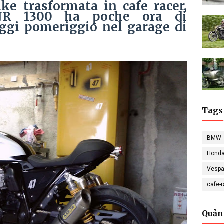
ke trasformata in cafe racer,
JR 1300 ha poche ora di
 oggi pomeriggio nel garage di
Tags
BMW
Hond
Vesp
cafe-
Quản