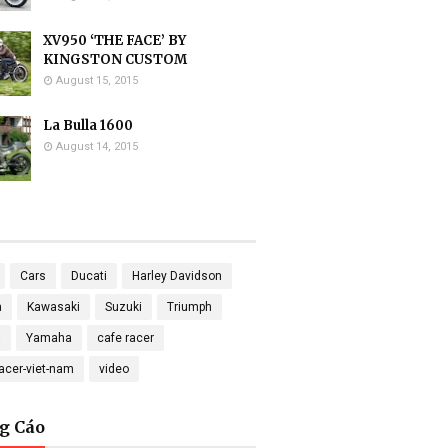
XV950 ‘THE FACE’ BY
KINGSTON CUSTOM
August 15, 2015
La Bulla 1600
August 14, 2015
Cars
Ducati
Harley Davidson
a
Kawasaki
Suzuki
Triumph
a
Yamaha
cafe racer
racer-viet-nam
video
g Cáo