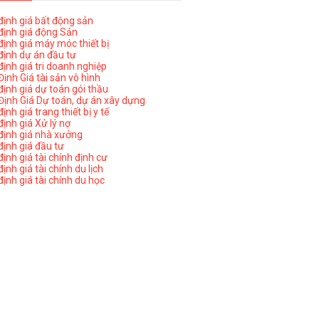
ịnh giá bất động sản
ịnh giá động Sản
ịnh giá máy móc thiết bị
ịnh dự án đầu tư
ịnh giá tri doanh nghiệp
ịnh Giá tài sản vô hình
ịnh giá dự toán gói thầu
ịnh Giá Dự toán, dự án xây dựng
nh giá trang thiết bị y tế
nh giá Xử lý nợ
ịnh giá nhà xưởng
ịnh giá đầu tư
ịnh giá tài chính định cư
nh giá tài chính du lịch
ịnh giá tài chính du học