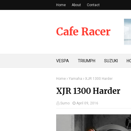
Home
About
Contact
Cafe Racer
VESPA
TRIUMPH
SUZUKI
H
Home
Yamaha
XJR 1300 Harder
XJR 1300 Harder
Sumo
April 09, 2016