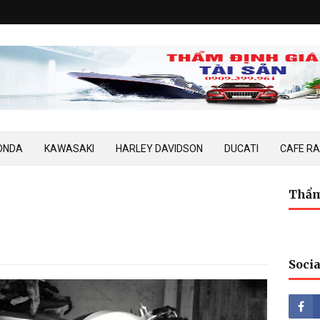
ONDA
KAWASAKI
HARLEY DAVIDSON
DUCATI
CAFE R
Thẩm
Socia