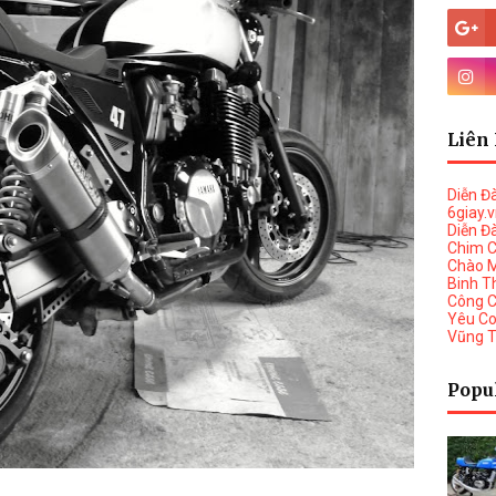
Liên 
Diễn Đ
6giay.
Diễn Đ
Chim 
Chào 
Binh T
Công 
Yêu C
Vũng 
Popu