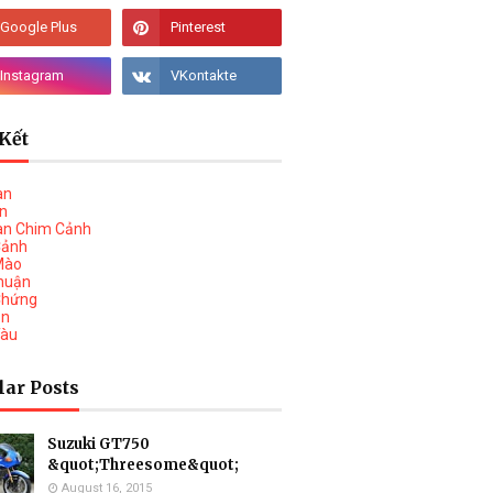
Kết
àn
vn
àn Chim Cảnh
Cảnh
Mào
huận
Chứng
on
Tàu
lar Posts
Suzuki GT750
&quot;Threesome&quot;
August 16, 2015