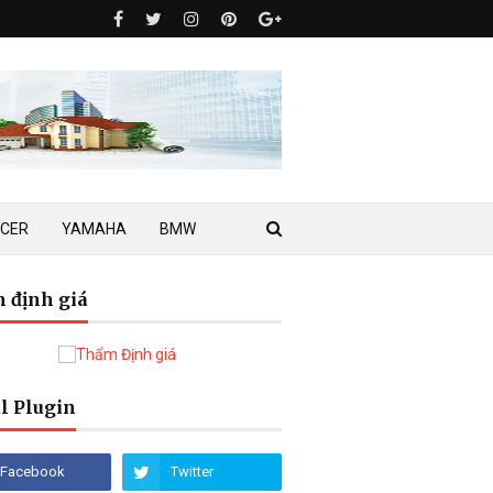
ACER
YAMAHA
BMW
 định giá
l Plugin