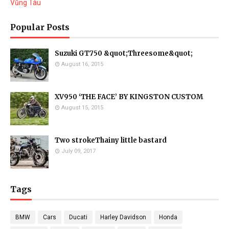
Vũng Tàu
Popular Posts
Suzuki GT750 &quot;Threesome&quot;
August 16, 2015
XV950 ‘THE FACE’ BY KINGSTON CUSTOM
August 15, 2015
Two strokeThainy little bastard
July 09, 2017
Tags
BMW
Cars
Ducati
Harley Davidson
Honda