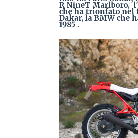
R NineT Marlboro, l'
che ha trionfato nel
Dakar, la BMW che ha 
1985 .