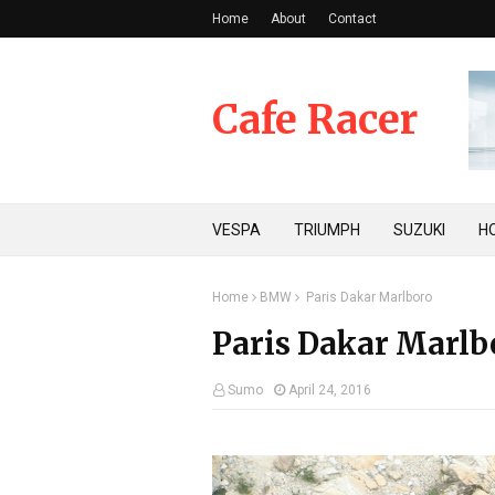
Home
About
Contact
Cafe Racer
VESPA
TRIUMPH
SUZUKI
H
Home
BMW
Paris Dakar Marlboro
Paris Dakar Marlb
Sumo
April 24, 2016