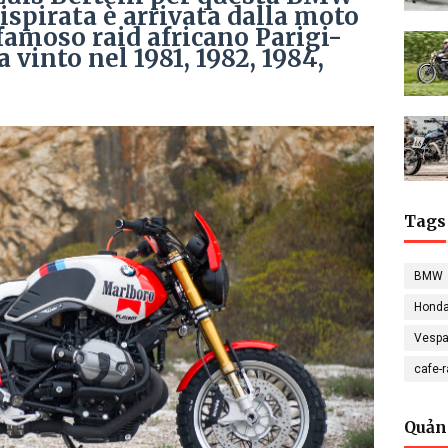
ispirata è arrivata dalla moto
 famoso raid africano Parigi-
vinto nel 1981, 1982, 1984,
Tags
BMW
Hond
Vesp
cafe-
Quản