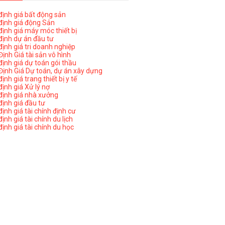
ịnh giá bất động sản
ịnh giá động Sản
ịnh giá máy móc thiết bị
ịnh dự án đầu tư
ịnh giá tri doanh nghiệp
ịnh Giá tài sản vô hình
ịnh giá dự toán gói thầu
ịnh Giá Dự toán, dự án xây dựng
nh giá trang thiết bị y tế
nh giá Xử lý nợ
ịnh giá nhà xưởng
ịnh giá đầu tư
ịnh giá tài chính định cư
nh giá tài chính du lịch
ịnh giá tài chính du học