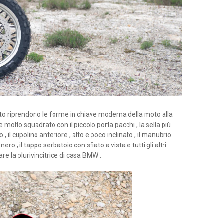
to riprendono le forme in chiave moderna della moto alla
re molto squadrato con il piccolo porta pacchi , la sella più
, il cupolino anteriore , alto e poco inclinato , il manubrio
nero , il tappo serbatoio con sfiato a vista e tutti gli altri
re la plurivincitrice di casa BMW .