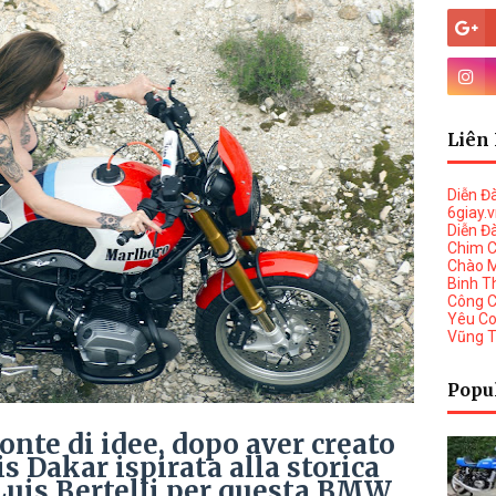
Liên 
Diễn Đ
6giay.
Diễn Đ
Chim 
Chào 
Binh T
Công 
Yêu C
Vũng 
Popu
onte di idee, dopo aver creato
 Dakar ispirata alla storica
Luis Bertelli per questa BMW