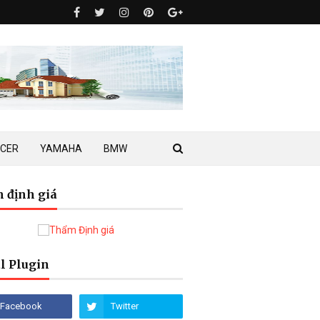
ACER
YAMAHA
BMW
 định giá
l Plugin