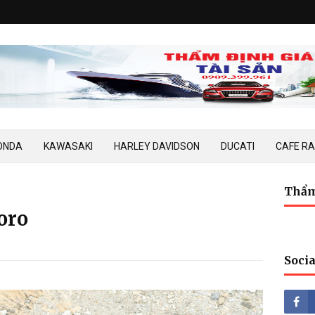
ONDA
KAWASAKI
HARLEY DAVIDSON
DUCATI
CAFE R
Thẩm
oro
Socia