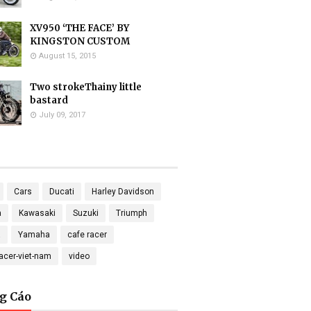
XV950 ‘THE FACE’ BY
KINGSTON CUSTOM
August 15, 2015
Two strokeThainy little
bastard
July 09, 2017
Cars
Ducati
Harley Davidson
a
Kawasaki
Suzuki
Triumph
a
Yamaha
cafe racer
racer-viet-nam
video
g Cáo