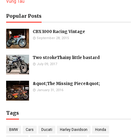
Vũng Tàu
Popular Posts
CBX 1000 Racing Vintage
September 28, 2015
Two strokeThainy little bastard
July 09, 2017
&quot;The Missing Piece&quot;
January 31, 2016
Tags
BMW
Cars
Ducati
Harley Davidson
Honda