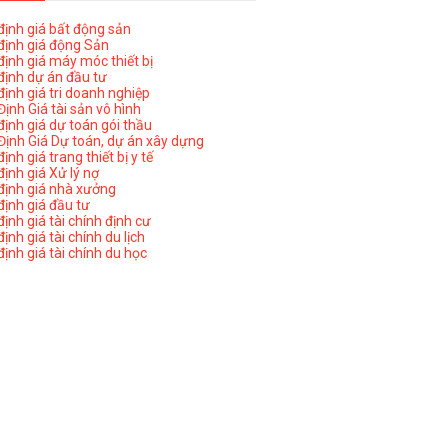
ịnh giá bất động sản
ịnh giá động Sản
ịnh giá máy móc thiết bị
ịnh dự án đầu tư
ịnh giá tri doanh nghiệp
ịnh Giá tài sản vô hình
ịnh giá dự toán gói thầu
ịnh Giá Dự toán, dự án xây dựng
nh giá trang thiết bị y tế
nh giá Xử lý nợ
ịnh giá nhà xưởng
ịnh giá đầu tư
ịnh giá tài chính định cư
nh giá tài chính du lịch
ịnh giá tài chính du học