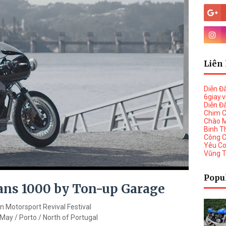
Liên 
Diễn Đ
6giay.
Diễn Đ
Chim 
Chào 
Binh T
Công 
Yêu C
Vũng 
Popu
ns 1000 by Ton-up Garage
 Motorsport Revival Festival
May / Porto / North of Portugal