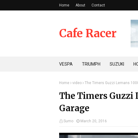
Home
About
Contact
Cafe Racer
VESPA
TRIUMPH
SUZUKI
H
Home
video
The Timers Guzzi Lemans 1000
The Timers Guzzi 
Garage
Sumo
March 20, 2016