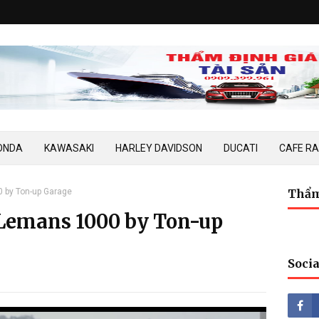
ONDA
KAWASAKI
HARLEY DAVIDSON
DUCATI
CAFE R
 by Ton-up Garage
Thẩm
Lemans 1000 by Ton-up
Socia