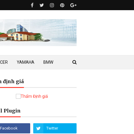
ACER
YAMAHA
BMW
 định giá
l Plugin