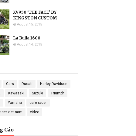
XV950 ‘THE FACE’ BY
KINGSTON CUSTOM
August 15, 2015
La Bulla 1600
August 14, 2015
Cars
Ducati
Harley Davidson
a
Kawasaki
Suzuki
Triumph
a
Yamaha
cafe racer
racer-viet-nam
video
g Cáo