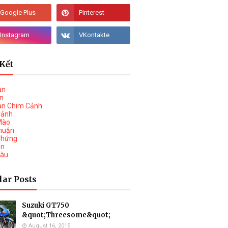
Kết
àn
vn
àn Chim Cảnh
Cảnh
Mào
huận
Chứng
on
Tàu
lar Posts
Suzuki GT750
&quot;Threesome&quot;
August 16, 2015