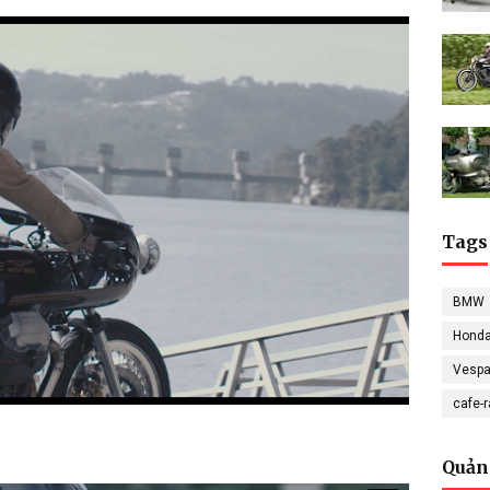
Tags
BMW
Hond
Vesp
cafe-
Quản