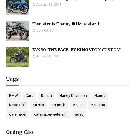
August 16, 2015
Two strokeThainy little bastard
July 09, 2017
XV950 ‘THE FACE’ BY KINGSTON CUSTOM
August 15, 2015
Tags
BMW
Cars
Ducati
Harley Davidson
Honda
Kawasaki
Suzuki
Triumph
Vespa
Yamaha
cafe racer
cafe-racer-viet-nam
video
Quảng Cáo