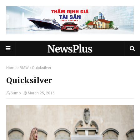
Home
BMW
Quicksilver
Quicksilver
Sumo
March 25, 2016