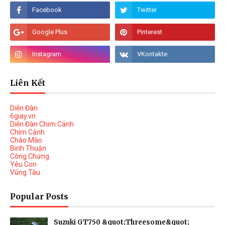
Liên Kết
Diễn Đàn
6giay.vn
Diễn Đàn Chim Cảnh
Chim Cảnh
Chào Mào
Binh Thuận
Công Chứng
Yêu Con
Vũng Tàu
Popular Posts
Suzuki GT750 &quot;Threesome&quot;