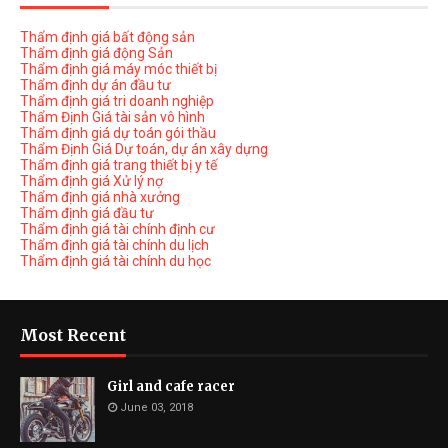
Thẩm định giá bất động sản
Thẩm định giá động Sản
Thẩm định giá máy móc thiết bị
Thẩm định dự án đầu tư
Thẩm định giá tri doanh nghiệp
Thẩm Định Giá tài sản vô hình
Thẩm định giá dự toán gói thầu
Thẩm Định Giá Dự toán, dự án xây dựng
Thẩm định giá trang thiết bị y tế
Thẩm định giá Xử lý nợ
Thẩm định giá nhà xưởng
Thẩm định giá đầu tư
Thẩm định giá tài chính định cư
Thẩm định giá tài chính du lịch
Thẩm định giá tài chính du học
Most Recent
Girl and cafe racer
June 03, 2018