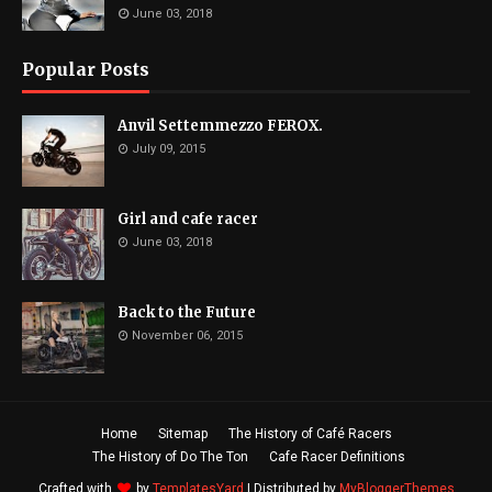
June 03, 2018
Popular Posts
Anvil Settemmezzo FEROX.
July 09, 2015
Girl and cafe racer
June 03, 2018
Back to the Future
November 06, 2015
Home
Sitemap
The History of Café Racers
The History of Do The Ton
Cafe Racer Definitions
Crafted with
by
TemplatesYard
| Distributed by
MyBloggerThemes