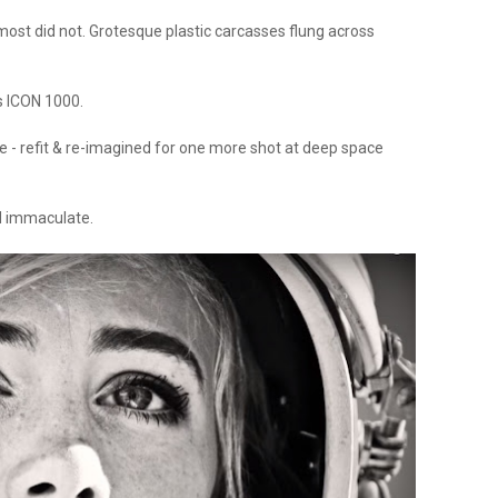
 most did not. Grotesque plastic carcasses flung across
s ICON 1000.
se - refit & re-imagined for one more shot at deep space
ed immaculate.