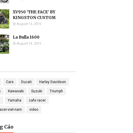
XV950 ‘THE FACE’ BY
KINGSTON CUSTOM
August 15, 2015
La Bulla 1600
August 14, 2015
Cars
Ducati
Harley Davidson
a
Kawasaki
Suzuki
Triumph
a
Yamaha
cafe racer
racer-viet-nam
video
g Cáo