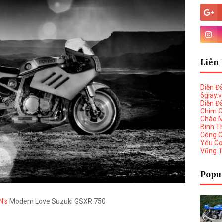
Liên 
Diễn Đ
6giay.
Diễn Đ
Chim 
Chào 
Binh T
Công 
Yêu C
Vũng 
Popu
N's
Modern Love Suzuki GSXR 750