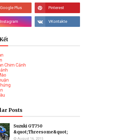
Kết
àn
vn
àn Chim Cảnh
Cảnh
Mào
huận
Chứng
on
Tàu
lar Posts
Suzuki GT750
&quot;Threesome&quot;
August 16, 2015