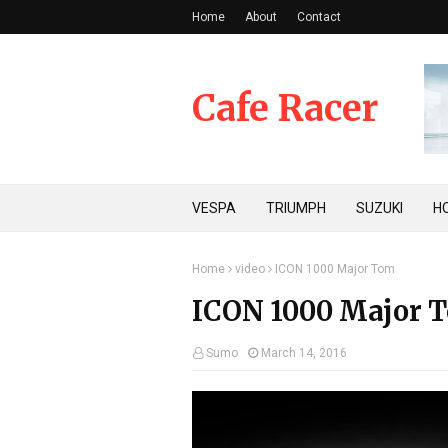
Home
About
Contact
Cafe Racer
VESPA
TRIUMPH
SUZUKI
H
Home
video
ICON 1000 Major Tom
ICON 1000 Major 
Sumo
March 14, 2016