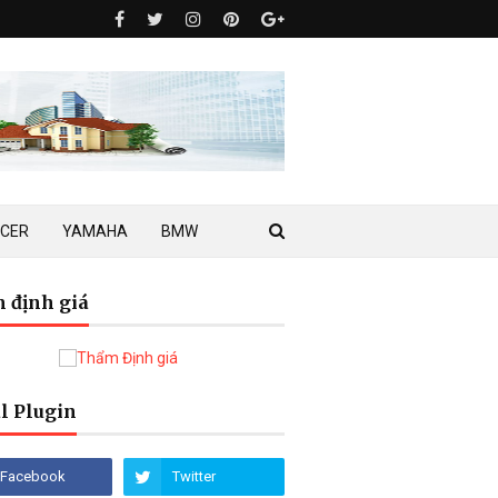
ACER
YAMAHA
BMW
 định giá
l Plugin