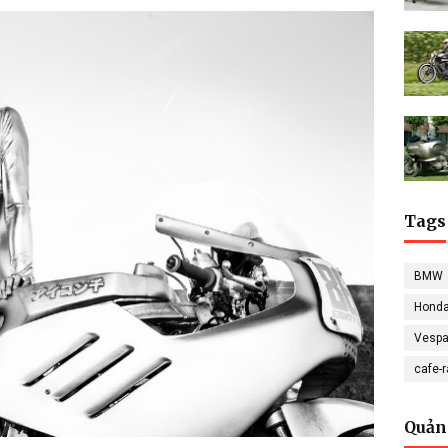
Tags
BMW
Hond
Vesp
cafe-
Quản