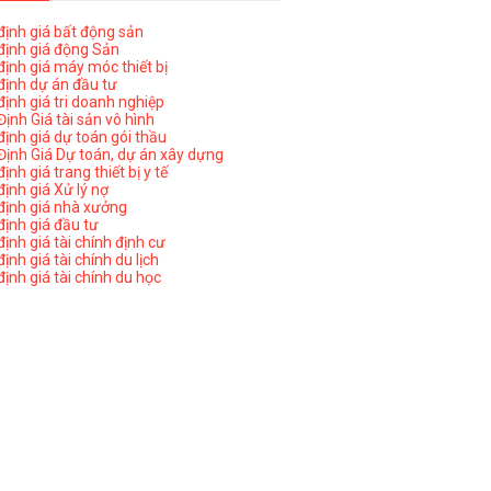
ịnh giá bất động sản
ịnh giá động Sản
ịnh giá máy móc thiết bị
ịnh dự án đầu tư
ịnh giá tri doanh nghiệp
ịnh Giá tài sản vô hình
ịnh giá dự toán gói thầu
ịnh Giá Dự toán, dự án xây dựng
nh giá trang thiết bị y tế
nh giá Xử lý nợ
ịnh giá nhà xưởng
ịnh giá đầu tư
ịnh giá tài chính định cư
nh giá tài chính du lịch
ịnh giá tài chính du học