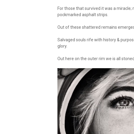
For those that survived it was a miracle;
pockmarked asphalt strips.
Out of these shattered remains emerge
Salvaged souls rife with history & purpo
glory.
Out here on the outer rim we is all ston