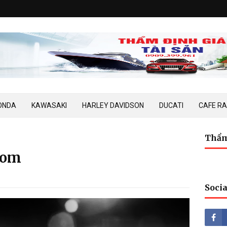
ONDA
KAWASAKI
HARLEY DAVIDSON
DUCATI
CAFE R
Thẩm
Tom
Socia