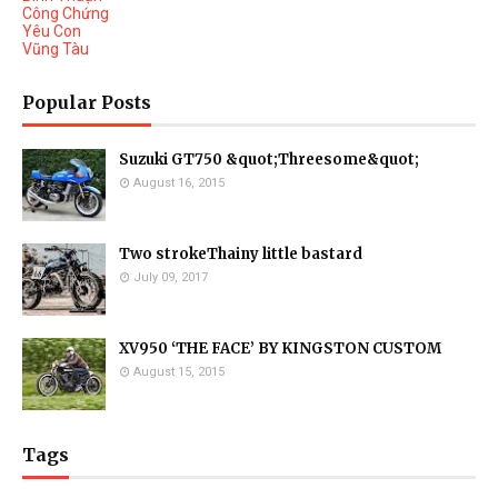
Công Chứng
Yêu Con
Vũng Tàu
Popular Posts
Suzuki GT750 &quot;Threesome&quot;
August 16, 2015
Two strokeThainy little bastard
July 09, 2017
XV950 ‘THE FACE’ BY KINGSTON CUSTOM
August 15, 2015
Tags