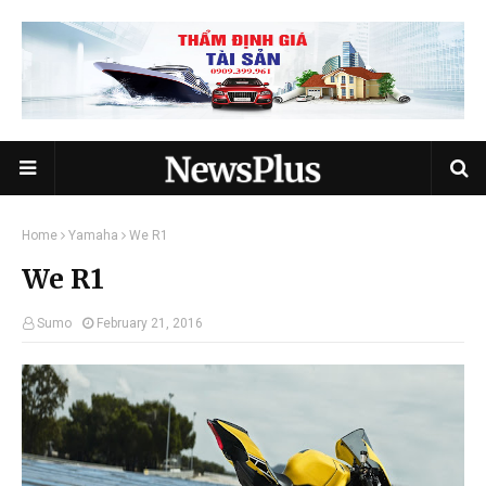
Home
Yamaha
We R1
We R1
Sumo
February 21, 2016