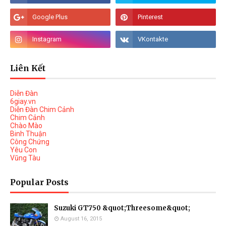
Liên Kết
Diễn Đàn
6giay.vn
Diễn Đàn Chim Cảnh
Chim Cảnh
Chào Mào
Binh Thuận
Công Chứng
Yêu Con
Vũng Tàu
Popular Posts
Suzuki GT750 &quot;Threesome&quot;
August 16, 2015