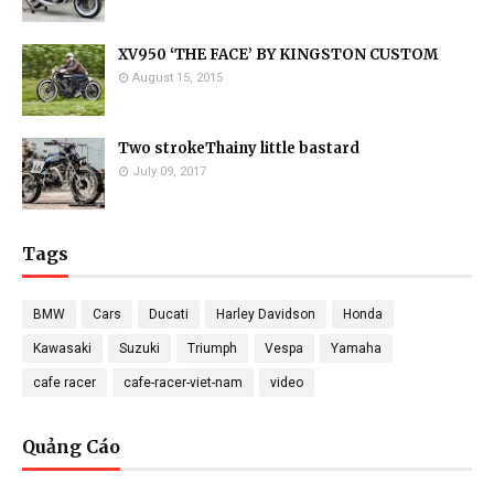
XV950 ‘THE FACE’ BY KINGSTON CUSTOM
August 15, 2015
Two strokeThainy little bastard
July 09, 2017
Tags
BMW
Cars
Ducati
Harley Davidson
Honda
Kawasaki
Suzuki
Triumph
Vespa
Yamaha
cafe racer
cafe-racer-viet-nam
video
Quảng Cáo