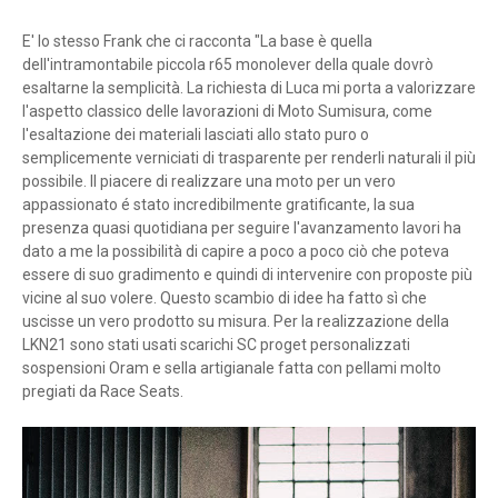
E' lo stesso Frank che ci racconta "La base è quella
dell'intramontabile piccola r65 monolever della quale dovrò
esaltarne la semplicità. La richiesta di Luca mi porta a valorizzare
l'aspetto classico delle lavorazioni di Moto Sumisura, come
l'esaltazione dei materiali lasciati allo stato puro o
semplicemente verniciati di trasparente per renderli naturali il più
possibile. Il piacere di realizzare una moto per un vero
appassionato é stato incredibilmente gratificante, la sua
presenza quasi quotidiana per seguire l'avanzamento lavori ha
dato a me la possibilità di capire a poco a poco ciò che poteva
essere di suo gradimento e quindi di intervenire con proposte più
vicine al suo volere. Questo scambio di idee ha fatto sì che
uscisse un vero prodotto su misura. Per la realizzazione della
LKN21 sono stati usati scarichi SC proget personalizzati
sospensioni Oram e sella artigianale fatta con pellami molto
pregiati da Race Seats.