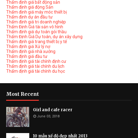
Thẩm định giá bất động sản
Thẩm định giá động Sản
Thẩm định giá máy móc thiết bị
Thẩm định dự án đầu tư
Thẩm định giá tri doanh nghiệp
Thẩm Định Giá tài sản vô hình
Thẩm định giá dự toán gói thầu
Thẩm Định Giá Dự toán, dự án xây dựng
Thẩm định giá trang thiết bị y tế
Thẩm định giá Xử lý nợ
Thẩm định giá nhà xưởng
Thẩm định giá đầu tư
Thẩm định giá tài chính định cư
Thẩm định giá tài chính du lịch
Thẩm định giá tài chính du học
Most Recent
Girl and cafe racer
June 03, 2018
10 mẫu xế độ đẹp nhất 2013