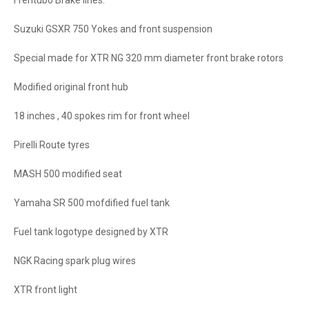
Frentubo Brake lines.
Suzuki GSXR 750 Yokes and front suspension
Special made for XTR NG 320 mm diameter front brake rotors
Modified original front hub
18 inches , 40 spokes rim for front wheel
Pirelli Route tyres
MASH 500 modified seat
Yamaha SR 500 mofdified fuel tank
Fuel tank logotype designed by XTR
NGK Racing spark plug wires
XTR front light