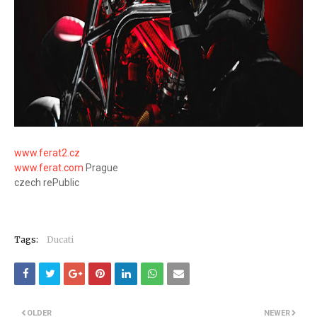
www.ferat2.cz
www.ferat.com
Prague
czech rePublic
Tags:
Ducati
OLDER
NEWER