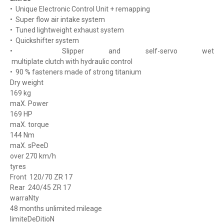
•
Unique
Electronic
Control
Unit
+
remapping
•
Super
flow
air
intake
system
•
Tuned
lightweight
exhaust
system
•
Quickshifter
system
•
Slipper
and
self-servo
wet
multiplate clutch with hydraulic control
•
90
%
fasteners
made
of
strong
titanium
Dry weight
169 kg
maX. Power
169 HP
maX. torque
144 Nm
maX. sPeeD
over 270 km/h
tyres
Front 120/70 ZR 17
Rear 240/45 ZR 17
warraNty
48 months unlimited mileage
limiteDeDitioN