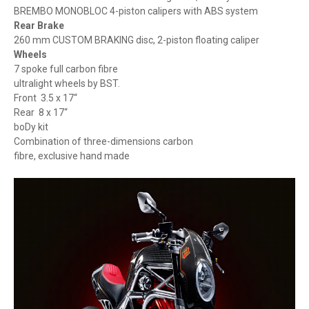
BREMBO MONOBLOC 4-piston calipers with ABS system
Rear Brake
260 mm CUSTOM BRAKING disc, 2-piston floating caliper
Wheels
7 spoke full carbon fibre
ultralight wheels by BST.
Front 3.5 x 17“
Rear 8 x 17“
boDy kit
Combination of three-dimensions carbon
fibre, exclusive hand made