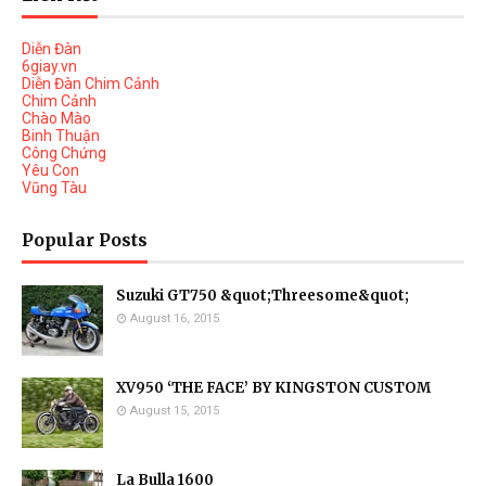
Diễn Đàn
6giay.vn
Diễn Đàn Chim Cảnh
Chim Cảnh
Chào Mào
Binh Thuận
Công Chứng
Yêu Con
Vũng Tàu
Popular Posts
Suzuki GT750 &quot;Threesome&quot;
August 16, 2015
XV950 ‘THE FACE’ BY KINGSTON CUSTOM
August 15, 2015
La Bulla 1600