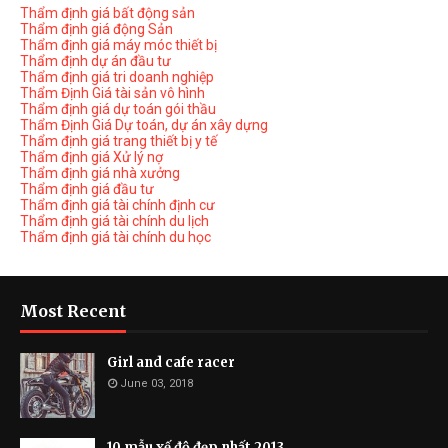
Thẩm định giá bất động sản
Thẩm định giá động Sản
Thẩm định giá máy móc thiết bị
Thẩm định dự án đầu tư
Thẩm định giá tri doanh nghiệp
Thẩm Định Giá tài sản vô hình
Thẩm định giá dự toán gói thầu
Thẩm Định Giá Dự toán, dự án xây dựng
Thẩm định giá trang thiết bị y tế
Thẩm định giá Xử lý nợ
Thẩm định giá nhà xưởng
Thẩm định giá đầu tư
Thẩm định giá tài chính định cư
Thẩm định giá tài chính du lịch
Thẩm định giá tài chính du học
Most Recent
Girl and cafe racer
June 03, 2018
10 mẫu xế độ đẹp nhất 2013