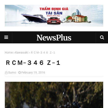
Home
Kawasaki
ＲＣＭ-３４６ Ｚ-１
ＲＣＭ-３４６ Ｚ-１
Sumo
February 19, 2016