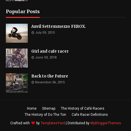
Popular Posts
Anvil Settemmezzo FEROX.
July 09, 2015
Girl and cafe racer
June 03, 2018
Back to the Future
November 06, 2015
Home
Sitemap
The History of Café Racers
The History of Do The Ton
Cafe Racer Definitions
Crafted with
by
TemplatesYard
| Distributed by
MyBloggerThemes