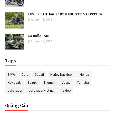
XV950 ‘THE FACE’ BY KINGSTON CUSTOM
August 15, 2015
La Bulla 1600
August 14, 2015
Tags
BMW
Cars
Ducati
Harley Davidson
Honda
Kawasaki
Suzuki
Triumph
Vespa
Yamaha
cafe racer
cafe-racer-viet-nam
video
Quảng Cáo