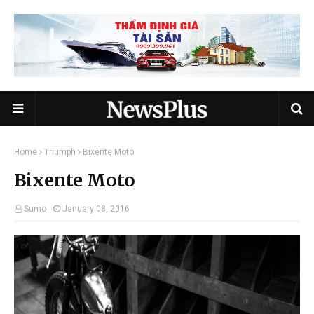
Home
Triumph
Bixente Moto
Bixente Moto
Sumo
January 08, 2016