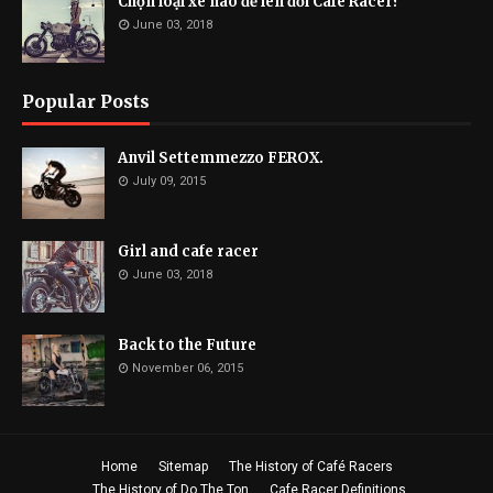
Chọn loại xe nào để lên đời Cafe Racer?
June 03, 2018
Popular Posts
Anvil Settemmezzo FEROX.
July 09, 2015
Girl and cafe racer
June 03, 2018
Back to the Future
November 06, 2015
Home
Sitemap
The History of Café Racers
The History of Do The Ton
Cafe Racer Definitions