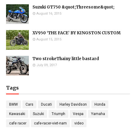
Suzuki GT750 &quot;Threesome&quot;
August 16, 2015
XV950 ‘THE FACE’ BY KINGSTON CUSTOM
August 15, 2015
Two strokeThainy little bastard
July 09, 2017
Tags
BMW
Cars
Ducati
Harley Davidson
Honda
Kawasaki
Suzuki
Triumph
Vespa
Yamaha
cafe racer
cafe-racer-viet-nam
video