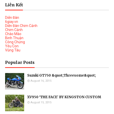
Liên Kết
Diễn Đàn
6giay.vn
Diễn Đàn Chim Cảnh
Chim Cảnh
Chào Mào
Binh Thuận
Công Chứng
Yêu Con
Vũng Tàu
Popular Posts
Suzuki GT750 &quot;Threesome&quot;
August 16, 2015
XV950 ‘THE FACE’ BY KINGSTON CUSTOM
August 15, 2015