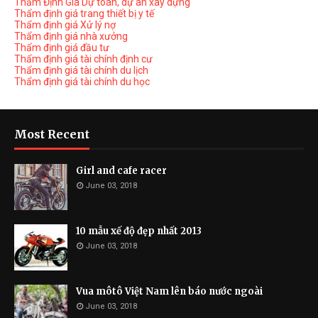
Thẩm Định Giá Dự toán, dự án xây dựng
Thẩm định giá trang thiết bị y tế
Thẩm định giá Xử lý nợ
Thẩm định giá nhà xưởng
Thẩm định giá đầu tư
Thẩm định giá tài chính định cư
Thẩm định giá tài chính du lịch
Thẩm định giá tài chính du học
Most Recent
Girl and cafe racer
June 03, 2018
10 mẫu xế độ đẹp nhất 2013
June 03, 2018
Vua môtô Việt Nam lên báo nước ngoài
June 03, 2018