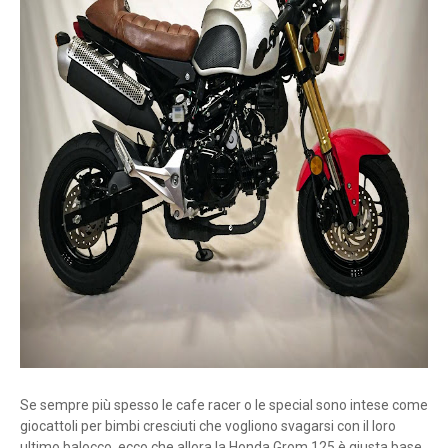
Se sempre più spesso le cafe racer o le special sono intese come
giocattoli per bimbi cresciuti che vogliono svagarsi con il loro
ultimo balocco, ecco che allora la Honda Grom 125 è giusta base