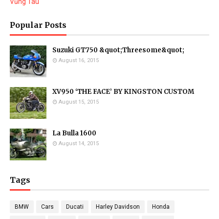
Vũng Tàu
Popular Posts
Suzuki GT750 &quot;Threesome&quot;
August 16, 2015
XV950 ‘THE FACE’ BY KINGSTON CUSTOM
August 15, 2015
La Bulla 1600
August 14, 2015
Tags
BMW
Cars
Ducati
Harley Davidson
Honda