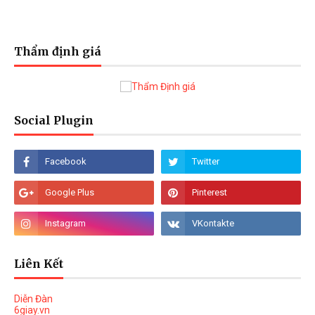
Thẩm định giá
Social Plugin
Liên Kết
Diễn Đàn
6giay.vn