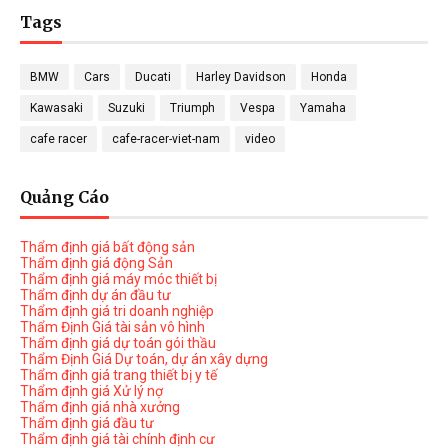
Tags
BMW
Cars
Ducati
Harley Davidson
Honda
Kawasaki
Suzuki
Triumph
Vespa
Yamaha
cafe racer
cafe-racer-viet-nam
video
Quảng Cáo
Thẩm định giá bất động sản
Thẩm định giá động Sản
Thẩm định giá máy móc thiết bị
Thẩm định dự án đầu tư
Thẩm định giá tri doanh nghiệp
Thẩm Định Giá tài sản vô hình
Thẩm định giá dự toán gói thầu
Thẩm Định Giá Dự toán, dự án xây dựng
Thẩm định giá trang thiết bị y tế
Thẩm định giá Xử lý nợ
Thẩm định giá nhà xưởng
Thẩm định giá đầu tư
Thẩm định giá tài chính định cư