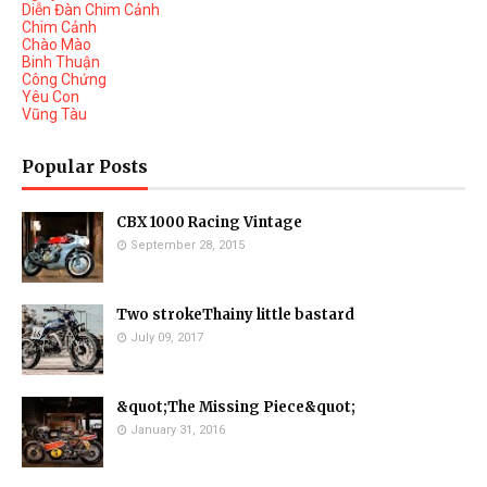
Diễn Đàn Chim Cảnh
Chim Cảnh
Chào Mào
Binh Thuận
Công Chứng
Yêu Con
Vũng Tàu
Popular Posts
CBX 1000 Racing Vintage
September 28, 2015
Two strokeThainy little bastard
July 09, 2017
&quot;The Missing Piece&quot;
January 31, 2016