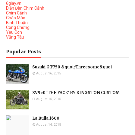
6giay.vn
Diễn Đàn Chim Cảnh
Chim Cảnh
Chào Mào
Binh Thuận
Công Chứng
Yêu Con
Vũng Tàu
Popular Posts
Suzuki GT750 &quot;Threesome&quot;
August 16, 2015
XV950 ‘THE FACE’ BY KINGSTON CUSTOM
August 15, 2015
La Bulla 1600
August 14, 2015