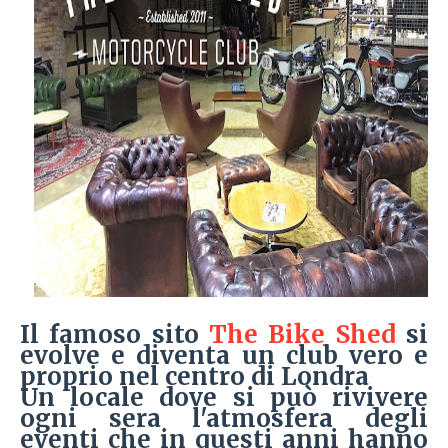
Il famoso sito
The Bike Shed
si
evolve e diventa un club vero e
proprio nel centro di Londra
Un locale dove si può rivivere
ogni sera l'atmosfera degli
eventi che in questi anni hanno