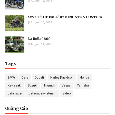
August 16, 2015
XV950 ‘THE FACE’ BY KINGSTON CUSTOM
August 15, 2015
La Bulla 1600
August 14, 2015
Tags
BMW
Cars
Ducati
Harley Davidson
Honda
Kawasaki
Suzuki
Triumph
Vespa
Yamaha
cafe racer
cafe-racer-viet-nam
video
Quảng Cáo