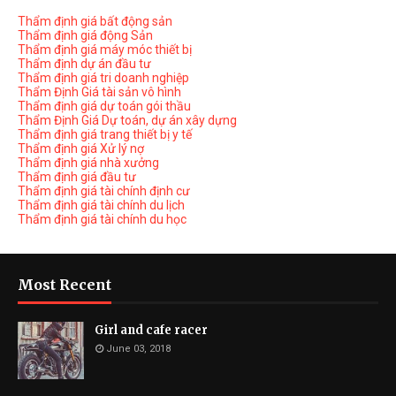
Thẩm định giá bất động sản
Thẩm định giá động Sản
Thẩm định giá máy móc thiết bị
Thẩm định dự án đầu tư
Thẩm định giá tri doanh nghiệp
Thẩm Định Giá tài sản vô hình
Thẩm định giá dự toán gói thầu
Thẩm Định Giá Dự toán, dự án xây dựng
Thẩm định giá trang thiết bị y tế
Thẩm định giá Xử lý nợ
Thẩm định giá nhà xưởng
Thẩm định giá đầu tư
Thẩm định giá tài chính định cư
Thẩm định giá tài chính du lịch
Thẩm định giá tài chính du học
Most Recent
Girl and cafe racer
June 03, 2018