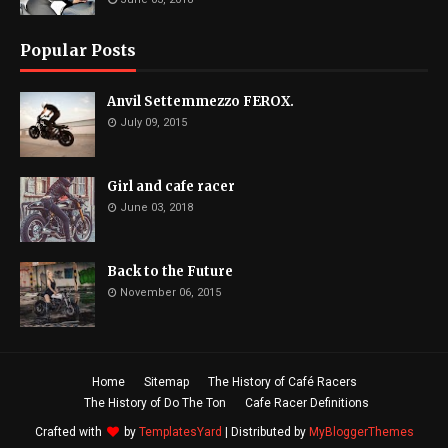
Popular Posts
Anvil Settemmezzo FEROX.
July 09, 2015
Girl and cafe racer
June 03, 2018
Back to the Future
November 06, 2015
Home
Sitemap
The History of Café Racers
The History of Do The Ton
Cafe Racer Definitions
Crafted with
by
TemplatesYard
| Distributed by
MyBloggerThemes