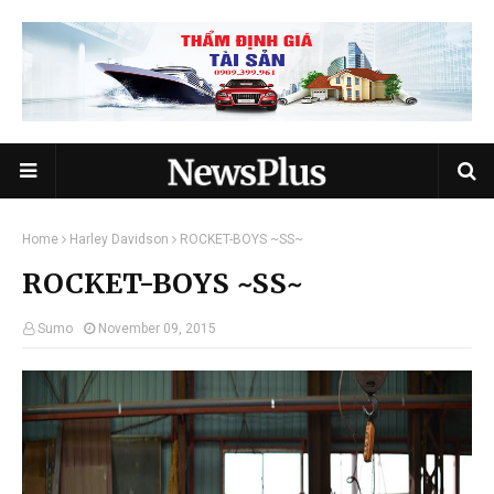
Home
Harley Davidson
ROCKET-BOYS ~SS~
ROCKET-BOYS ~SS~
Sumo
November 09, 2015