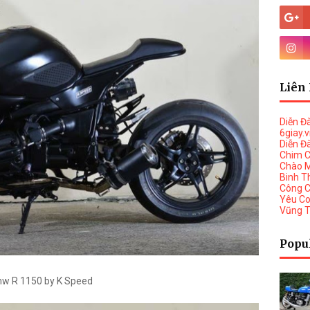
Liên 
Diễn Đ
6giay.
Diễn Đ
Chim 
Chào 
Binh T
Công 
Yêu C
Vũng 
Popu
w R 1150 by K Speed