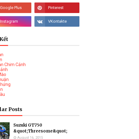
Kết
àn
vn
àn Chim Cảnh
Cảnh
Mào
huận
Chứng
on
Tàu
lar Posts
Suzuki GT750
&quot;Threesome&quot;
August 16, 2015