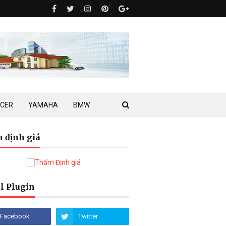
ACER
YAMAHA
BMW
 định giá
l Plugin