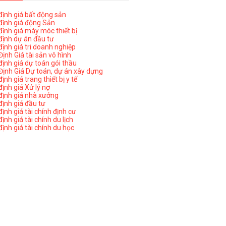
ịnh giá bất động sản
ịnh giá động Sản
ịnh giá máy móc thiết bị
ịnh dự án đầu tư
ịnh giá tri doanh nghiệp
ịnh Giá tài sản vô hình
ịnh giá dự toán gói thầu
ịnh Giá Dự toán, dự án xây dựng
nh giá trang thiết bị y tế
nh giá Xử lý nợ
ịnh giá nhà xưởng
ịnh giá đầu tư
ịnh giá tài chính định cư
nh giá tài chính du lịch
ịnh giá tài chính du học