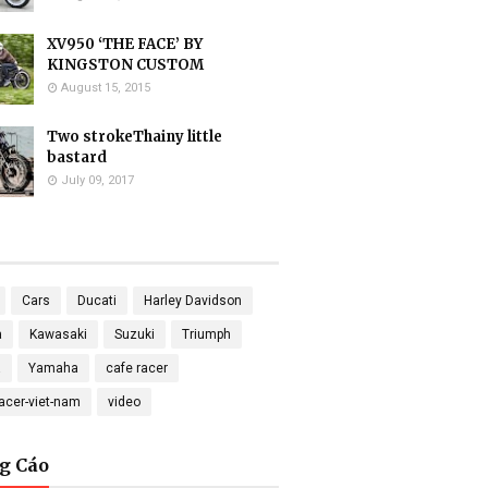
XV950 ‘THE FACE’ BY
KINGSTON CUSTOM
August 15, 2015
Two strokeThainy little
bastard
July 09, 2017
Cars
Ducati
Harley Davidson
a
Kawasaki
Suzuki
Triumph
a
Yamaha
cafe racer
racer-viet-nam
video
g Cáo