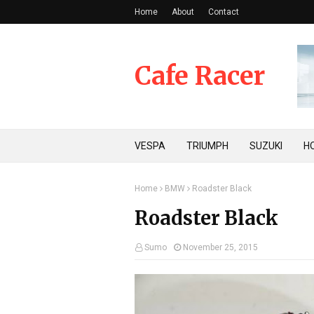
Home
About
Contact
Cafe Racer
VESPA
TRIUMPH
SUZUKI
H
Home
BMW
Roadster Black
Roadster Black
Sumo
November 25, 2015