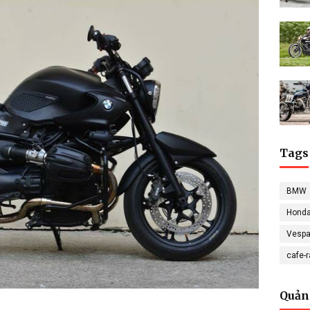
Tags
BMW
Hond
Vesp
cafe-
Quản