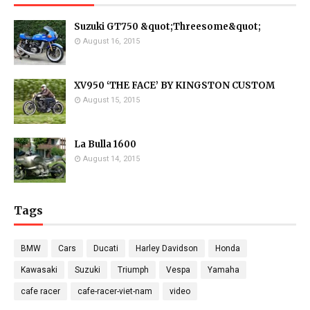
Suzuki GT750 &quot;Threesome&quot;
August 16, 2015
XV950 ‘THE FACE’ BY KINGSTON CUSTOM
August 15, 2015
La Bulla 1600
August 14, 2015
Tags
BMW
Cars
Ducati
Harley Davidson
Honda
Kawasaki
Suzuki
Triumph
Vespa
Yamaha
cafe racer
cafe-racer-viet-nam
video