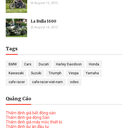
August 15, 2015
La Bulla 1600
August 14, 2015
Tags
BMW
Cars
Ducati
Harley Davidson
Honda
Kawasaki
Suzuki
Triumph
Vespa
Yamaha
cafe racer
cafe-racer-viet-nam
video
Quảng Cáo
Thẩm định giá bất động sản
Thẩm định giá động Sản
Thẩm định giá máy móc thiết bị
Thẩm định dự án đầu tư