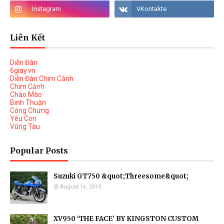
Liên Kết
Diễn Đàn
6giay.vn
Diễn Đàn Chim Cảnh
Chim Cảnh
Chào Mào
Binh Thuận
Công Chứng
Yêu Con
Vũng Tàu
Popular Posts
Suzuki GT750 &quot;Threesome&quot;
August 16, 2015
XV950 ‘THE FACE’ BY KINGSTON CUSTOM