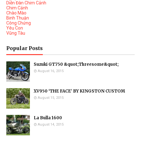
Diễn Đàn Chim Cảnh
Chim Cảnh
Chào Mào
Binh Thuận
Công Chứng
Yêu Con
Vũng Tàu
Popular Posts
Suzuki GT750 &quot;Threesome&quot;
August 16, 2015
XV950 ‘THE FACE’ BY KINGSTON CUSTOM
August 15, 2015
La Bulla 1600
August 14, 2015