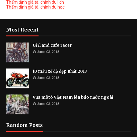
Thẩm định giá tài chính du lịch
Thẩm định giá tài chính du học
Most Recent
Girl and cafe racer
June 03, 2018
10 mẫu xế độ đẹp nhất 2013
June 03, 2018
Vua môtô Việt Nam lên báo nước ngoài
June 03, 2018
Random Posts