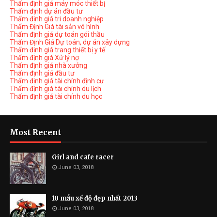
Thẩm định giá máy móc thiết bị
Thẩm định dự án đầu tư
Thẩm định giá tri doanh nghiệp
Thẩm Định Giá tài sản vô hình
Thẩm định giá dự toán gói thầu
Thẩm Định Giá Dự toán, dự án xây dựng
Thẩm định giá trang thiết bị y tế
Thẩm định giá Xử lý nợ
Thẩm định giá nhà xưởng
Thẩm định giá đầu tư
Thẩm định giá tài chính định cư
Thẩm định giá tài chính du lịch
Thẩm định giá tài chính du học
Most Recent
Girl and cafe racer
June 03, 2018
10 mẫu xế độ đẹp nhất 2013
June 03, 2018