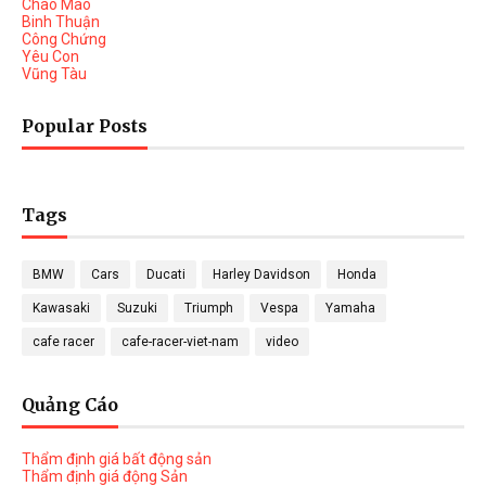
Chào Mào
Binh Thuận
Công Chứng
Yêu Con
Vũng Tàu
Popular Posts
Tags
BMW
Cars
Ducati
Harley Davidson
Honda
Kawasaki
Suzuki
Triumph
Vespa
Yamaha
cafe racer
cafe-racer-viet-nam
video
Quảng Cáo
Thẩm định giá bất động sản
Thẩm định giá động Sản