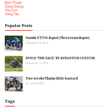
Binh Thuận
Công Chứng
Yêu Con
Vũng Tàu
Popular Posts
Suzuki GT750 &quot;Threesome&quot;
August 16, 2015
XV950 ‘THE FACE’ BY KINGSTON CUSTOM
August 15, 2015
Two strokeThainy little bastard
July 09, 2017
Tags