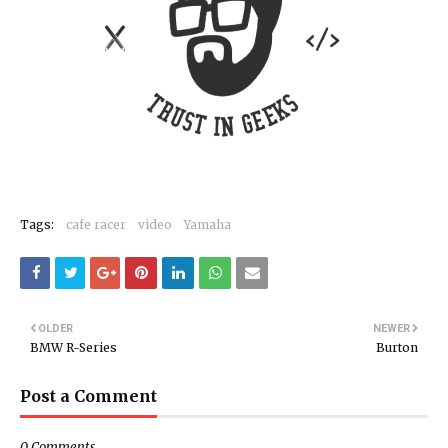
Tags:
cafe racer
video
Yamaha
OLDER
NEWER
BMW R-Series
Burton
Post a Comment
0 Comments