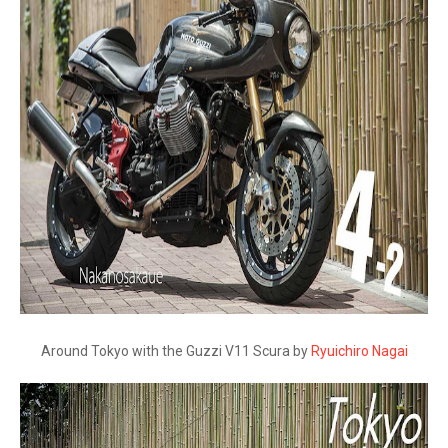
Around Tokyo with the Guzzi V11 Scura by
Ryuichiro Nagai