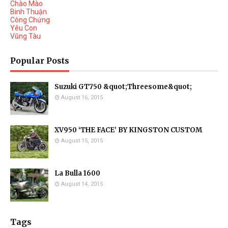
Chào Mào
Binh Thuận
Công Chứng
Yêu Con
Vũng Tàu
Popular Posts
Suzuki GT750 &quot;Threesome&quot;
August 16, 2015
XV950 ‘THE FACE’ BY KINGSTON CUSTOM
August 15, 2015
La Bulla 1600
August 14, 2015
Tags