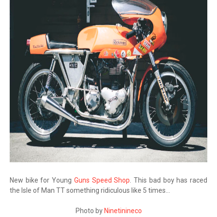
New bike for Young
Guns Speed Shop
. This bad boy has raced
the Isle of Man TT something ridiculous like 5 times...
Photo by
Ninetinineco