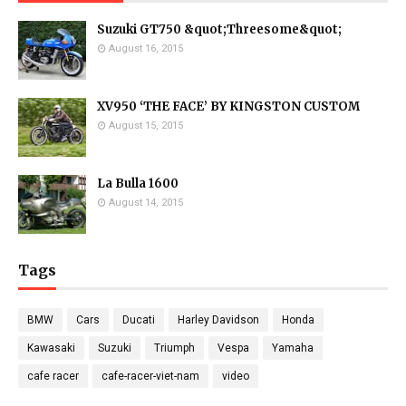
Suzuki GT750 &quot;Threesome&quot;
August 16, 2015
XV950 ‘THE FACE’ BY KINGSTON CUSTOM
August 15, 2015
La Bulla 1600
August 14, 2015
Tags
BMW
Cars
Ducati
Harley Davidson
Honda
Kawasaki
Suzuki
Triumph
Vespa
Yamaha
cafe racer
cafe-racer-viet-nam
video