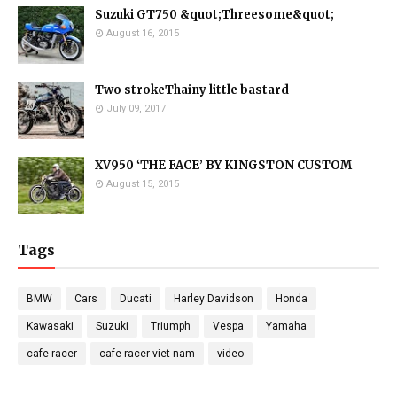
Suzuki GT750 &quot;Threesome&quot;
August 16, 2015
Two strokeThainy little bastard
July 09, 2017
XV950 ‘THE FACE’ BY KINGSTON CUSTOM
August 15, 2015
Tags
BMW
Cars
Ducati
Harley Davidson
Honda
Kawasaki
Suzuki
Triumph
Vespa
Yamaha
cafe racer
cafe-racer-viet-nam
video