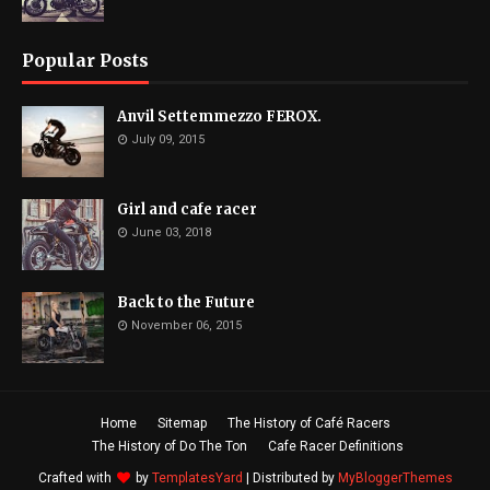
Popular Posts
Anvil Settemmezzo FEROX.
July 09, 2015
Girl and cafe racer
June 03, 2018
Back to the Future
November 06, 2015
Home
Sitemap
The History of Café Racers
The History of Do The Ton
Cafe Racer Definitions
Crafted with
by
TemplatesYard
| Distributed by
MyBloggerThemes