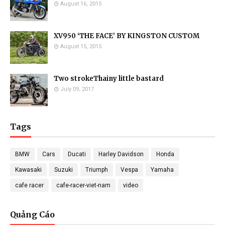
August 16, 2015
XV950 ‘THE FACE’ BY KINGSTON CUSTOM
August 15, 2015
Two strokeThainy little bastard
July 09, 2017
Tags
BMW
Cars
Ducati
Harley Davidson
Honda
Kawasaki
Suzuki
Triumph
Vespa
Yamaha
cafe racer
cafe-racer-viet-nam
video
Quảng Cáo