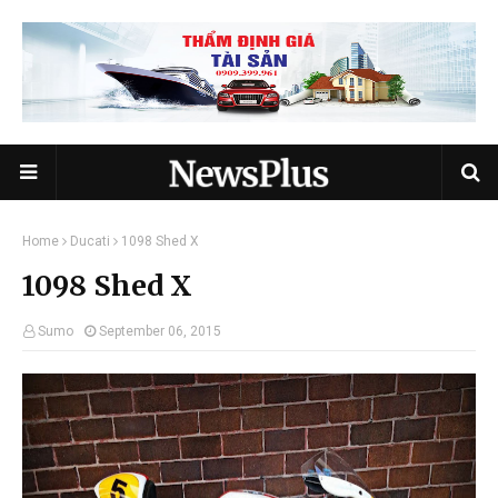
Home
Ducati
1098 Shed X
1098 Shed X
Sumo
September 06, 2015