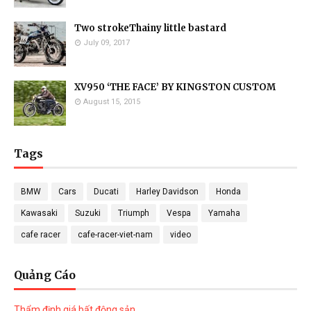
Two strokeThainy little bastard
July 09, 2017
XV950 ‘THE FACE’ BY KINGSTON CUSTOM
August 15, 2015
Tags
BMW
Cars
Ducati
Harley Davidson
Honda
Kawasaki
Suzuki
Triumph
Vespa
Yamaha
cafe racer
cafe-racer-viet-nam
video
Quảng Cáo
Thẩm định giá bất động sản