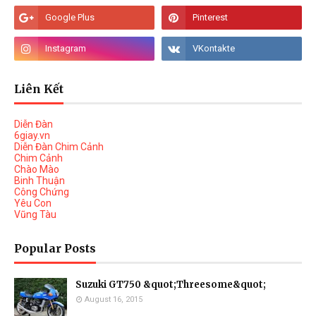
Liên Kết
Diễn Đàn
6giay.vn
Diễn Đàn Chim Cảnh
Chim Cảnh
Chào Mào
Binh Thuận
Công Chứng
Yêu Con
Vũng Tàu
Popular Posts
Suzuki GT750 &quot;Threesome&quot;
August 16, 2015