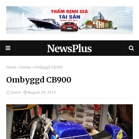
Home
Honda
Ombyggd CB900
Ombyggd CB900
Sumo
August 28, 2015