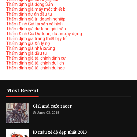
Thẩm định giá động Sản
Thẩm định giá máy móc thiết bị
Thẩm định dự án đầu tư
Thẩm định giá tri doanh nghiệp
Thẩm Định Giá tài sản vô hình
Thẩm định giá dự toán gói thầu
Thẩm Định Giá Dự toán, dự án xây dựng
Thẩm định giá trang thiết bị y tế
Thẩm định giá Xử lý nợ
Thẩm định giá nhà xưởng
Thẩm định giá đầu tư
Thẩm định giá tài chính định cư
Thẩm định giá tài chính du lịch
Thẩm định giá tài chính du học
Most Recent
Girl and cafe racer
June 03, 2018
10 mẫu xế độ đẹp nhất 2013