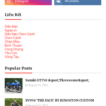
Liên Kết
Diễn Đàn
6giay.vn
Diễn Đàn Chim Cảnh
Chim Cảnh
Chào Mào
Binh Thuận
Công Chứng
Yêu Con
Vũng Tàu
Popular Posts
Suzuki GT750 &quot;Threesome&quot;
August 16, 2015
XV950 ‘THE FACE’ BY KINGSTON CUSTOM
August 15, 2015