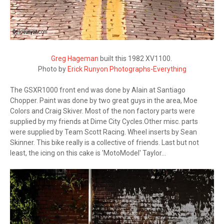
Greg Hageman
built this 1982 XV1100.
Photo by
Erick Runyon Photographs-Everything
The GSXR1000 front end was done by Alain at Santiago
Chopper. Paint was done by two great guys in the area, Moe
Colors and Craig Skiver. Most of the non factory parts were
supplied by my friends at Dime City Cycles.Other misc. parts
were supplied by Team Scott Racing. Wheel inserts by Sean
Skinner. This bike really is a collective of friends. Last but not
least, the icing on this cake is 'MotoModel' Taylor...