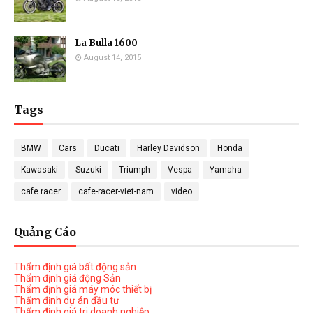
La Bulla 1600
August 14, 2015
Tags
BMW
Cars
Ducati
Harley Davidson
Honda
Kawasaki
Suzuki
Triumph
Vespa
Yamaha
cafe racer
cafe-racer-viet-nam
video
Quảng Cáo
Thẩm định giá bất động sản
Thẩm định giá động Sản
Thẩm định giá máy móc thiết bị
Thẩm định dự án đầu tư
Thẩm định giá tri doanh nghiệp