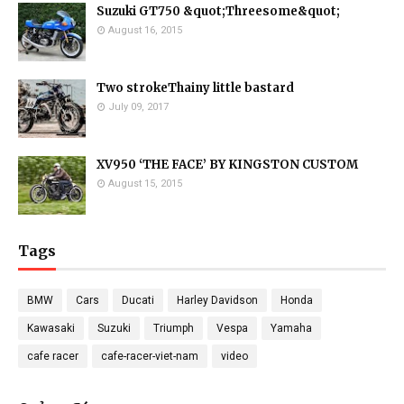
Suzuki GT750 &quot;Threesome&quot;
August 16, 2015
Two strokeThainy little bastard
July 09, 2017
XV950 ‘THE FACE’ BY KINGSTON CUSTOM
August 15, 2015
Tags
BMW
Cars
Ducati
Harley Davidson
Honda
Kawasaki
Suzuki
Triumph
Vespa
Yamaha
cafe racer
cafe-racer-viet-nam
video