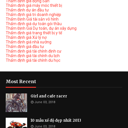
Thẩm định giá động Sản
Thẩm định giá máy móc thiết bị
Thẩm định dự án đầu tư
Thẩm định giá tri doanh nghiệp
Thẩm Định Giá tài sản vô hình
Thẩm định giá dự toán gói thầu
Thẩm Định Giá Dự toán, dự án xây dựng
Thẩm định giá trang thiết bị y tế
Thẩm định giá Xử lý nợ
Thẩm định giá nhà xưởng
Thẩm định giá đầu tư
Thẩm định giá tài chính định cư
Thẩm định giá tài chính du lịch
Thẩm định giá tài chính du học
Most Recent
Girl and cafe racer
June 03, 2018
10 mẫu xế độ đẹp nhất 2013
June 03, 2018