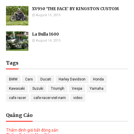
XV950 ‘THE FACE’ BY KINGSTON CUSTOM
August 15, 2015
La Bulla 1600
August 14, 2015
Tags
BMW
Cars
Ducati
Harley Davidson
Honda
Kawasaki
Suzuki
Triumph
Vespa
Yamaha
cafe racer
cafe-racer-viet-nam
video
Quảng Cáo
Thẩm định giá bất động sản