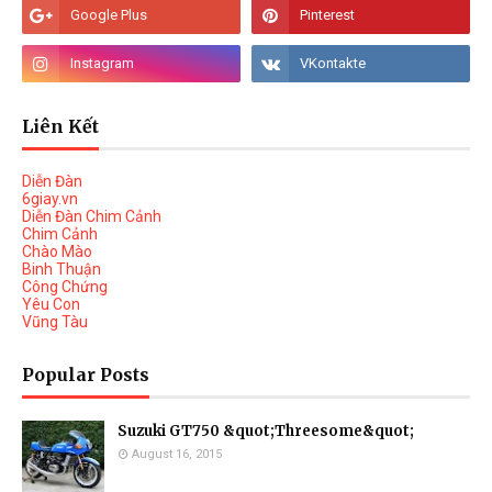
Liên Kết
Diễn Đàn
6giay.vn
Diễn Đàn Chim Cảnh
Chim Cảnh
Chào Mào
Binh Thuận
Công Chứng
Yêu Con
Vũng Tàu
Popular Posts
Suzuki GT750 &quot;Threesome&quot;
August 16, 2015